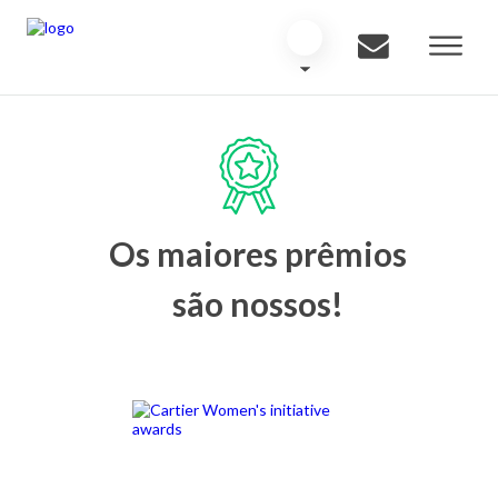
Os maiores prêmios
são nossos!