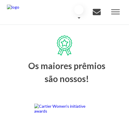
Os maiores prêmios
são nossos!