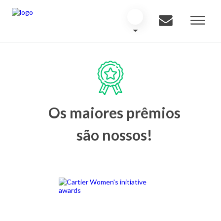
Os maiores prêmios
são nossos!