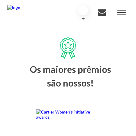
Os maiores prêmios
são nossos!