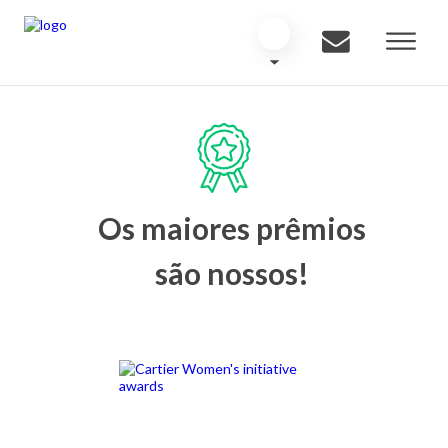
Os maiores prêmios
são nossos!