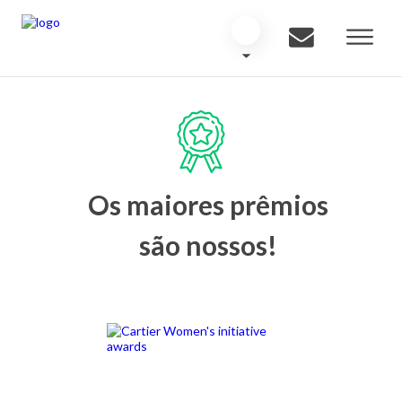
Os maiores prêmios
são nossos!