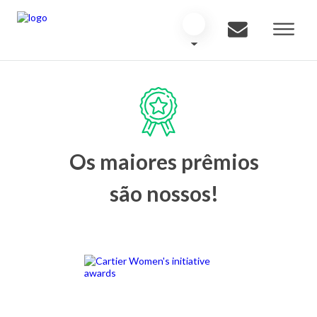
Os maiores prêmios
são nossos!