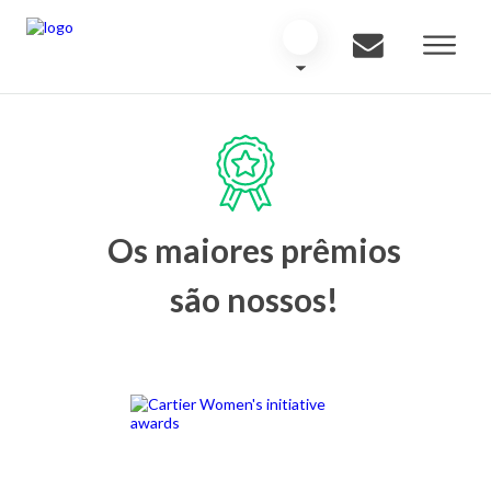
Os maiores prêmios
são nossos!