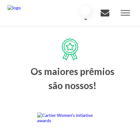
Os maiores prêmios
são nossos!