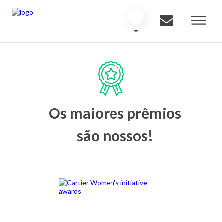
Os maiores prêmios
são nossos!