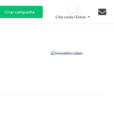
Criar campanha
Criar conta / Entrar