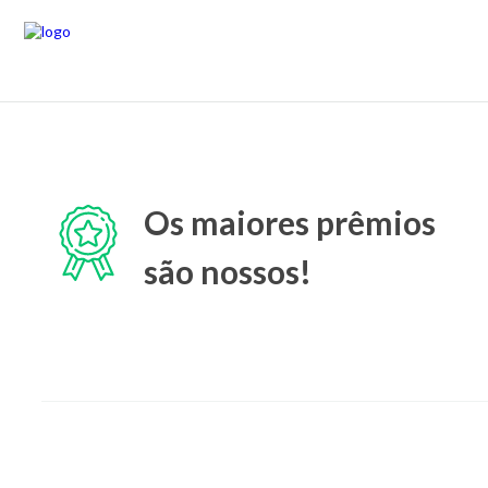
Os maiores prêmios
são nossos!