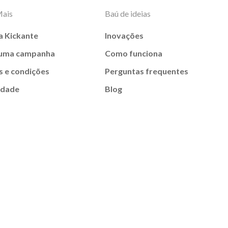
Mais
Baú de ideias
a Kickante
Inovações
 uma campanha
Como funciona
 e condições
Perguntas frequentes
idade
Blog