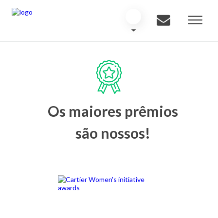
Os maiores prêmios
são nossos!