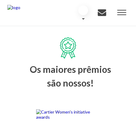
Os maiores prêmios
são nossos!