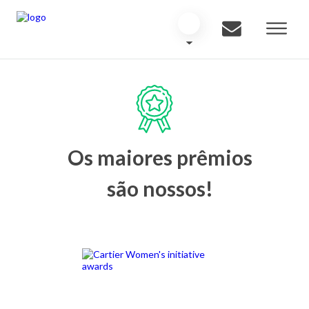
Os maiores prêmios
são nossos!