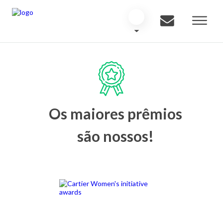
Os maiores prêmios
são nossos!