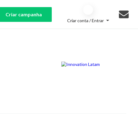
Criar campanha
Criar conta / Entrar