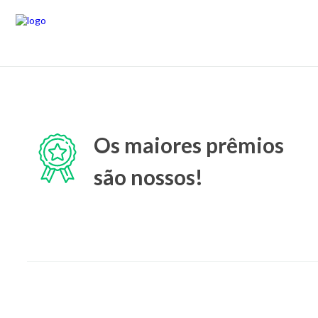
Os maiores prêmios
são nossos!