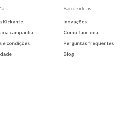
Mais
Baú de ideias
a Kickante
Inovações
 uma campanha
Como funciona
 e condições
Perguntas frequentes
idade
Blog