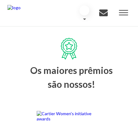
Os maiores prêmios
são nossos!