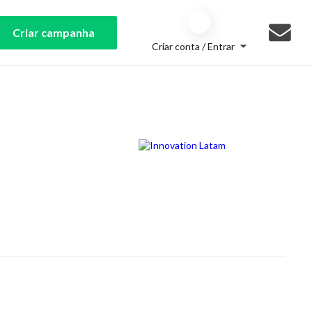
Criar campanha
Criar conta / Entrar