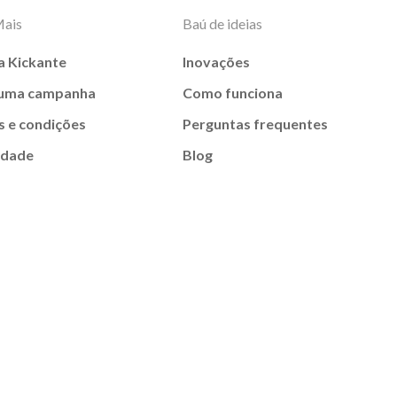
Mais
Baú de ideias
a Kickante
Inovações
 uma campanha
Como funciona
 e condições
Perguntas frequentes
idade
Blog