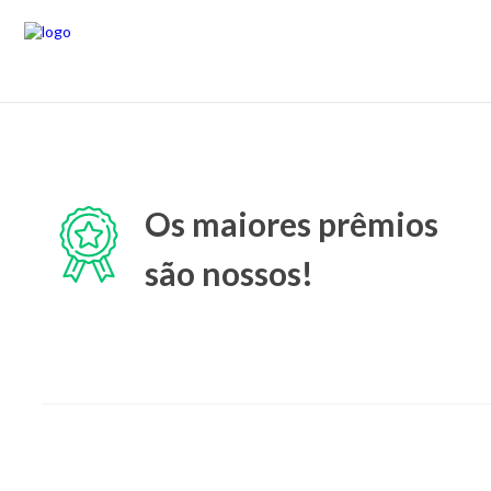
Os maiores prêmios
são nossos!