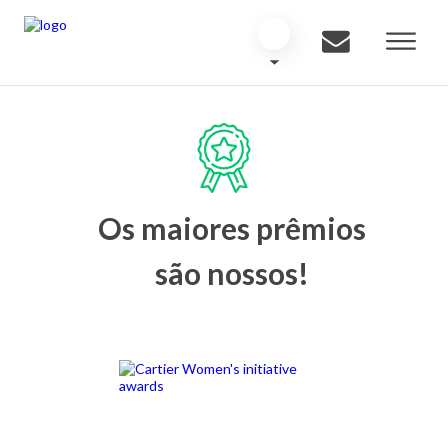
Os maiores prêmios
são nossos!