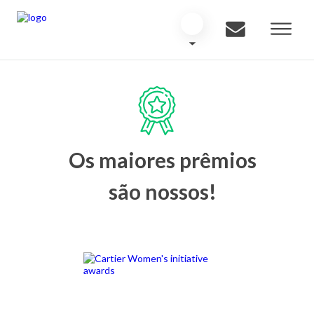
Os maiores prêmios
são nossos!