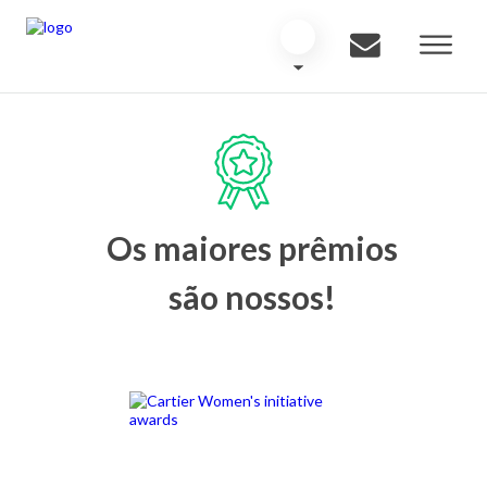
Os maiores prêmios
são nossos!