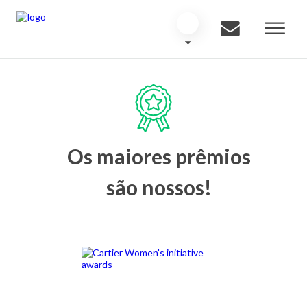
Os maiores prêmios
são nossos!