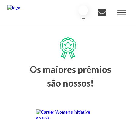
Os maiores prêmios
são nossos!