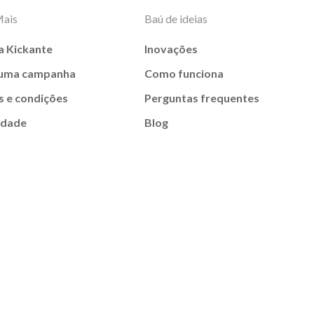
Mais
Baú de ideias
a Kickante
Inovações
 uma campanha
Como funciona
 e condições
Perguntas frequentes
idade
Blog