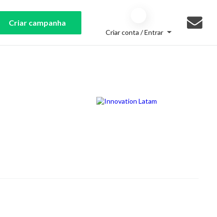
Criar campanha
Criar conta / Entrar