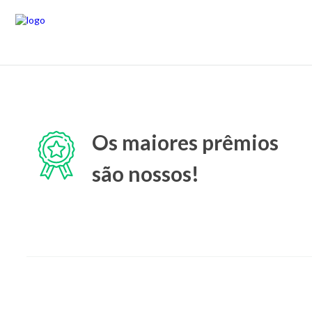
Os maiores prêmios
são nossos!