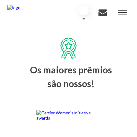
Os maiores prêmios
são nossos!