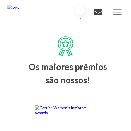
Os maiores prêmios
são nossos!