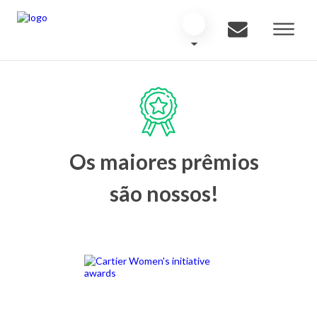
Os maiores prêmios
são nossos!