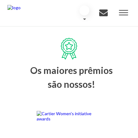
Os maiores prêmios
são nossos!