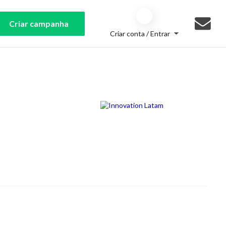
Criar campanha
Criar conta / Entrar