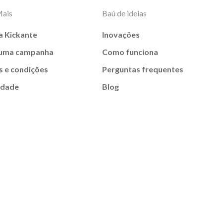
Mais
Baú de ideias
a Kickante
Inovações
 uma campanha
Como funciona
 e condições
Perguntas frequentes
idade
Blog