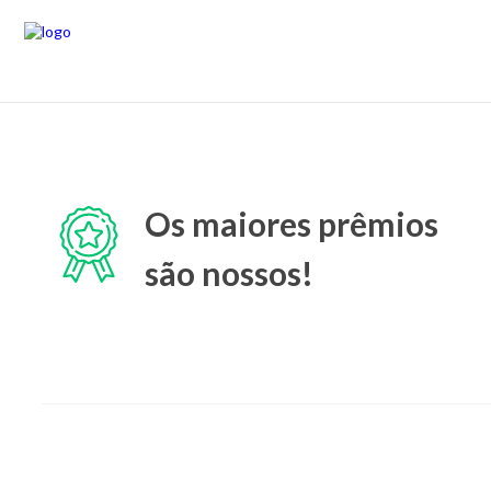
Os maiores prêmios
são nossos!