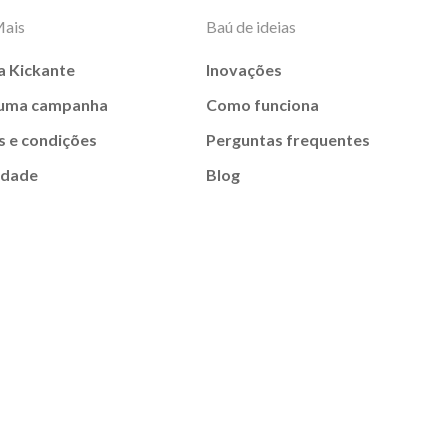
Mais
Baú de ideias
a Kickante
Inovações
 uma campanha
Como funciona
 e condições
Perguntas frequentes
idade
Blog