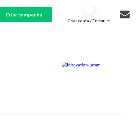
Criar campanha
Criar conta / Entrar