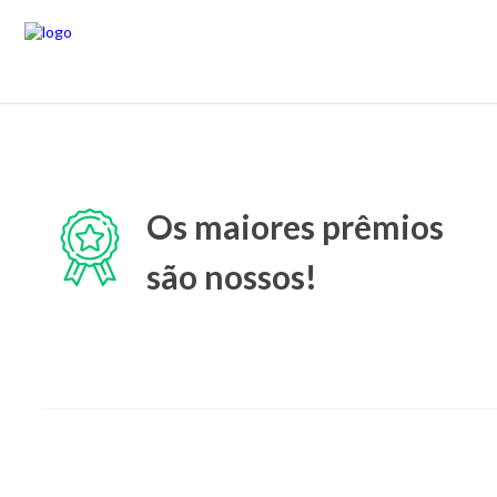
Os maiores prêmios
são nossos!