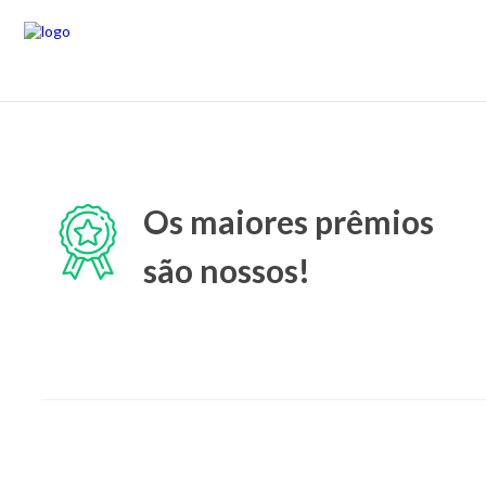
Os maiores prêmios
são nossos!