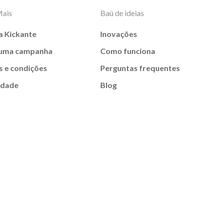
Mais
Baú de ideias
a Kickante
Inovações
 uma campanha
Como funciona
 e condições
Perguntas frequentes
idade
Blog