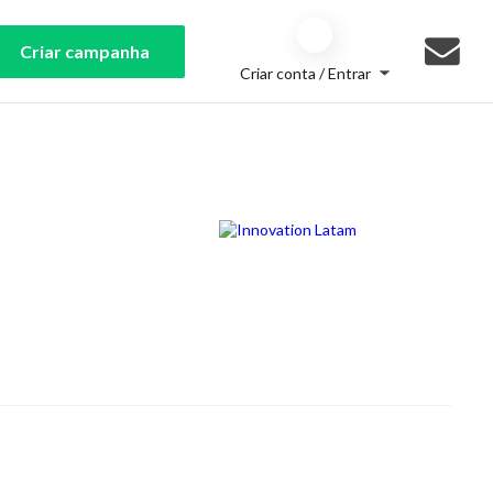
Criar campanha
Criar conta / Entrar