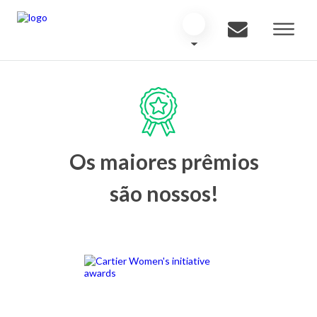
Os maiores prêmios
são nossos!