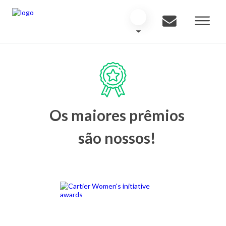
Os maiores prêmios
são nossos!