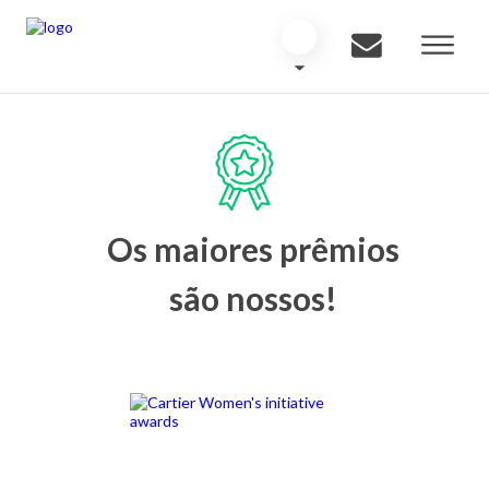
Os maiores prêmios
são nossos!