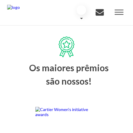
Os maiores prêmios
são nossos!