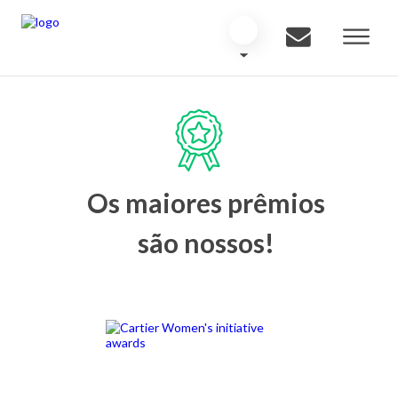
Os maiores prêmios
são nossos!