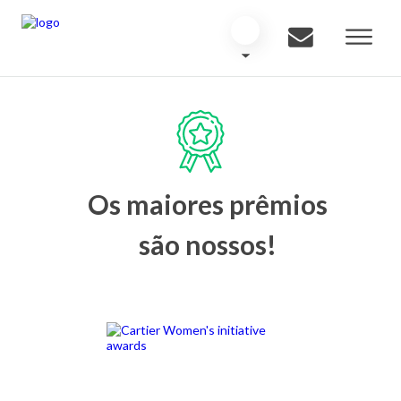
Os maiores prêmios
são nossos!