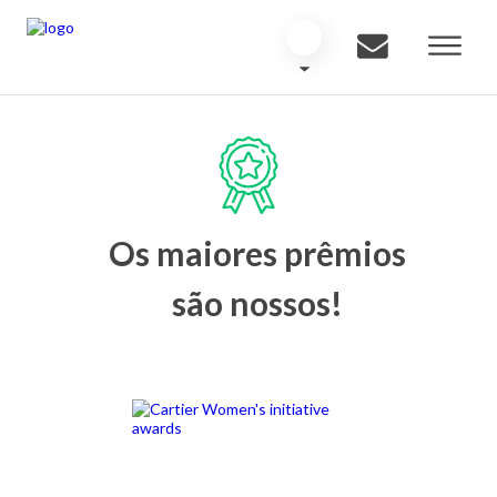
Os maiores prêmios
são nossos!