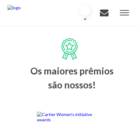
Os maiores prêmios
são nossos!