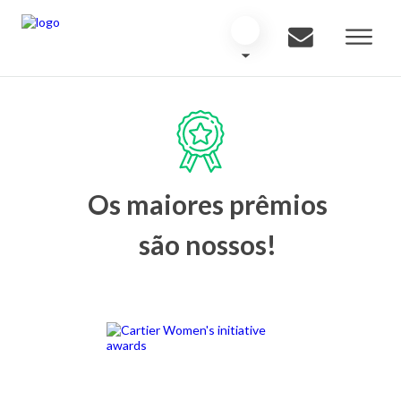
Os maiores prêmios
são nossos!