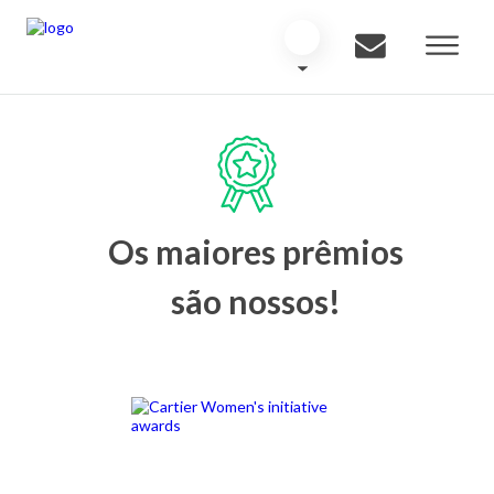
Os maiores prêmios
são nossos!