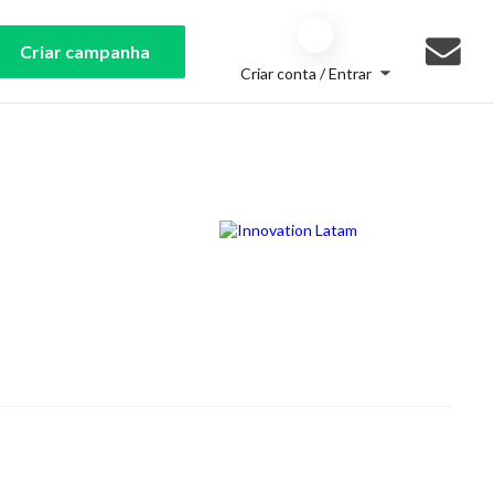
Criar campanha
Criar conta / Entrar