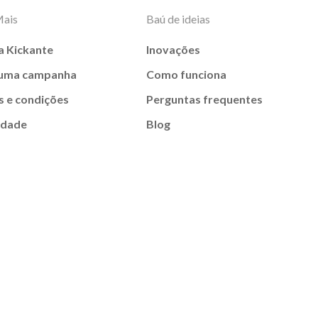
Mais
Baú de ideias
a Kickante
Inovações
 uma campanha
Como funciona
 e condições
Perguntas frequentes
idade
Blog