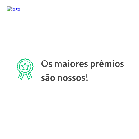
Os maiores prêmios
são nossos!