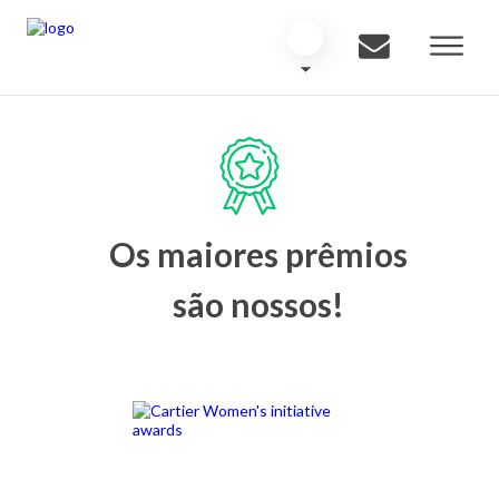
Os maiores prêmios
são nossos!