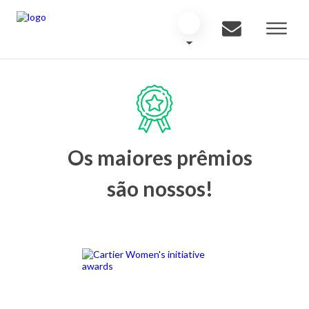
Os maiores prêmios
são nossos!