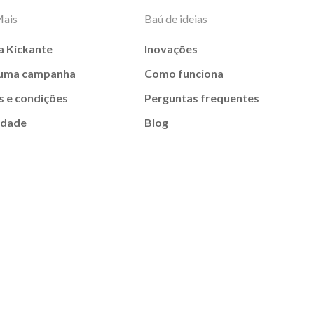
Mais
Baú de ideias
a Kickante
Inovações
 uma campanha
Como funciona
 e condições
Perguntas frequentes
idade
Blog