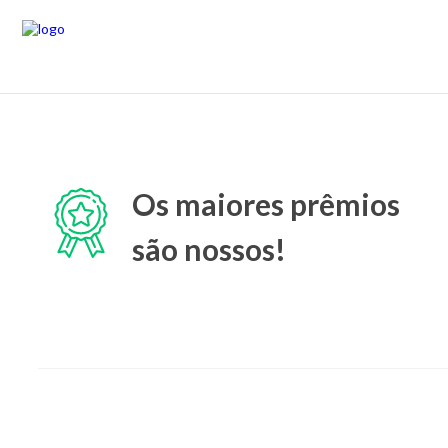
Os maiores prêmios
são nossos!