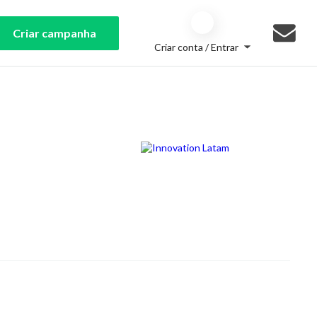
Criar campanha
Criar conta / Entrar