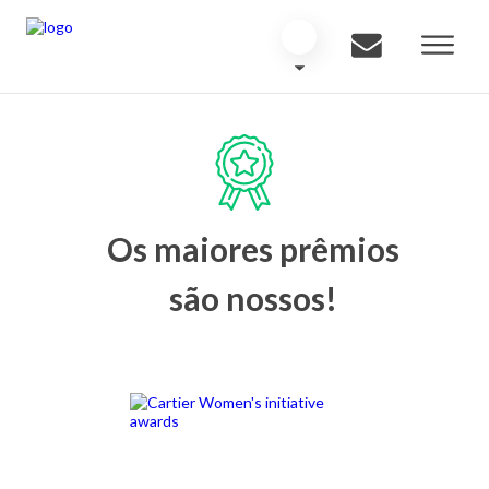
Os maiores prêmios
são nossos!