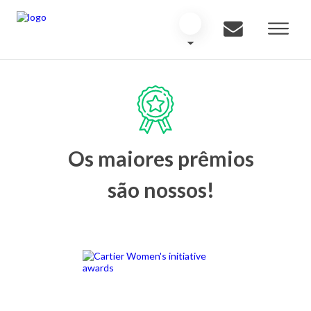
Os maiores prêmios
são nossos!