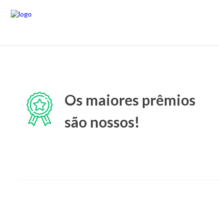
Os maiores prêmios
são nossos!