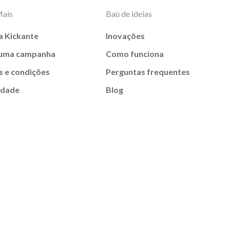
Mais
Baú de ideias
a Kickante
Inovações
 uma campanha
Como funciona
 e condições
Perguntas frequentes
idade
Blog