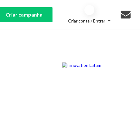
Criar campanha
Criar conta / Entrar