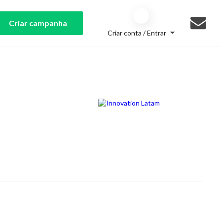
Criar campanha
Criar conta / Entrar