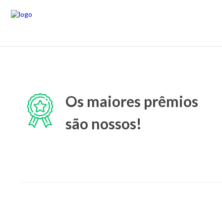
Os maiores prêmios
são nossos!