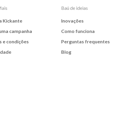
Mais
Baú de ideias
a Kickante
Inovações
 uma campanha
Como funciona
 e condições
Perguntas frequentes
idade
Blog