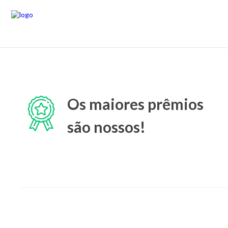
Os maiores prêmios
são nossos!