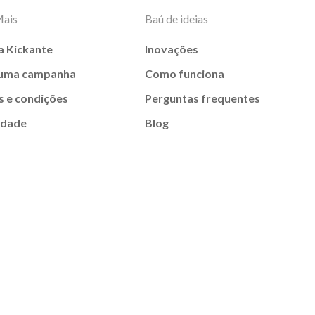
Mais
Baú de ideias
a Kickante
Inovações
 uma campanha
Como funciona
 e condições
Perguntas frequentes
idade
Blog