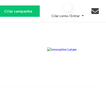
Criar campanha
Criar conta / Entrar